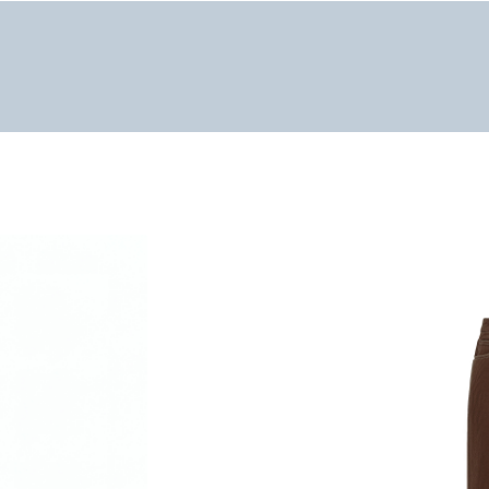
کالکشن پاییز