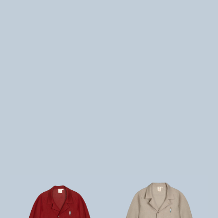
تومان
6,800,000
تومان
4,235,000