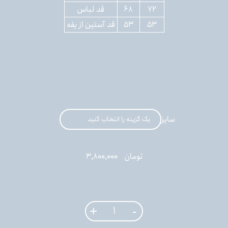
۷۲
۶۸
قد لباس
۵۳
۵۳
قد آستین از یقه
سایز
تومان
3,800,000
+
-